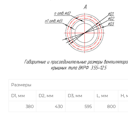
Размеры
D1, мм
D2, мм
D3, мм
L, мм
H, 
380
430
595
800