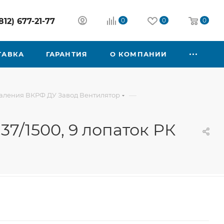
812) 677-21-77
0
0
0
ТАВКА
ГАРАНТИЯ
О КОМПАНИИ
—
аления ВКРФ ДУ Завод Вентилятор
7/1500, 9 лопаток РК