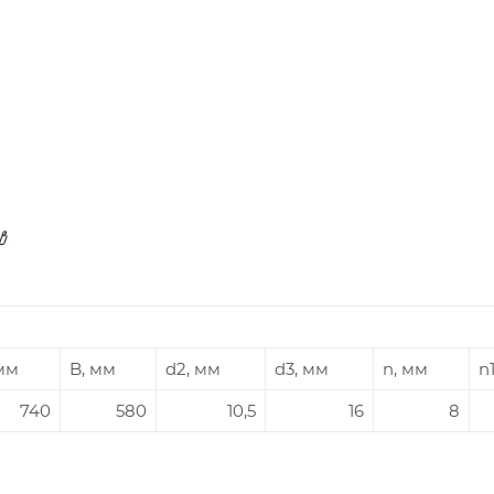
мм
B, мм
d2, мм
d3, мм
n, мм
n
740
580
10,5
16
8