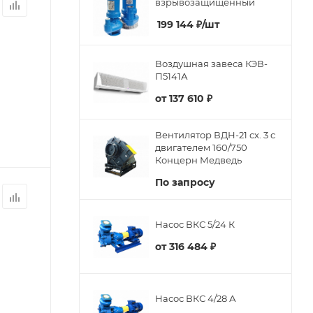
взрывозащищенный
199 144
₽
/шт
Воздушная завеса КЭВ-
П5141А
от
137 610 ₽
Вентилятор ВДН-21 сх. 3 с
двигателем 160/750
Концерн Медведь
По запросу
Насос ВКС 5/24 К
от
316 484 ₽
Насос ВКС 4/28 А