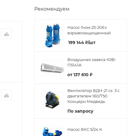
Рекомендуем
Насос Гном 25-20Ex
взрывозащищенный
199 144
₽
/шт
Воздушная завеса КЭВ-
П5141А
от
137 610 ₽
Вентилятор ВДН-21 сх. 3 с
двигателем 160/750
Концерн Медведь
По запросу
Насос ВКС 5/24 К