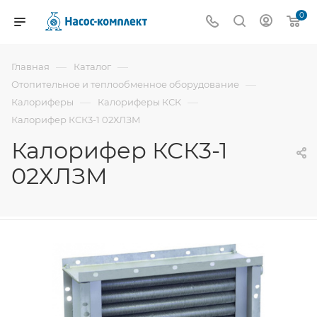
0
—
—
Главная
Каталог
—
Отопительное и теплообменное оборудование
—
—
Калориферы
Калориферы КСК
Калорифер КСК3-1 02ХЛЗМ
Калорифер КСК3-1
02ХЛЗМ