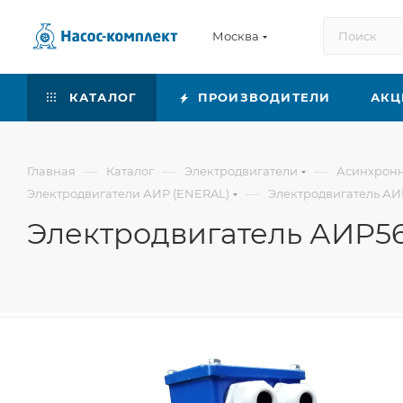
Москва
КАТАЛОГ
ПРОИЗВОДИТЕЛИ
АКЦ
—
—
—
Главная
Каталог
Электродвигатели
Асинхронн
—
Электродвигатели АИР (ENERAL)
Электродвигатель АИ
Электродвигатель АИР5