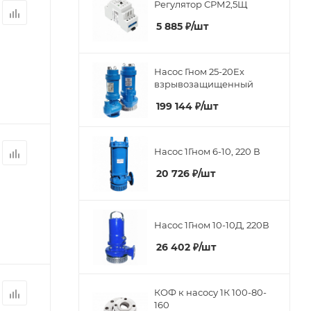
Регулятор СРМ2,5Щ
5 885
₽
/шт
Насос Гном 25-20Ex
взрывозащищенный
199 144
₽
/шт
Насос 1Гном 6-10, 220 В
20 726
₽
/шт
Насос 1Гном 10-10Д, 220В
26 402
₽
/шт
КОФ к насосу 1К 100-80-
160