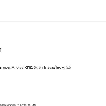
и
атора, А:
0,63
КПД %:
64
Iпуск/Iном:
5,5