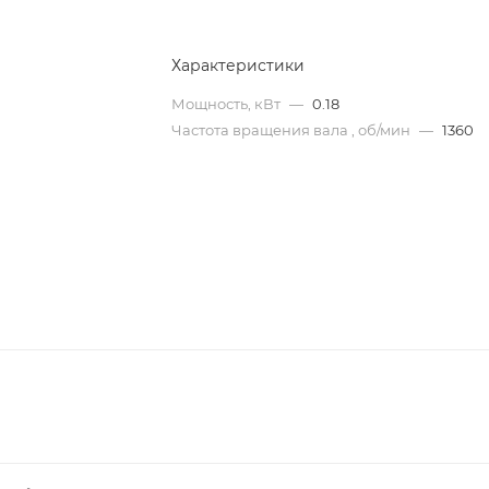
Характеристики
Мощность, кВт
—
0.18
Частота вращения вала , об/мин
—
1360