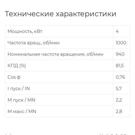
Технические характеристики
Мощность, кВт
4
Частота вращ., об/мин
1000
Номинальная частота вращения, об/мин
940
КПД (%)
81,5
Cos ф
0,76
I пуск / IN
5,7
M пуcк / MN
2,2
М макс / MN
2,8