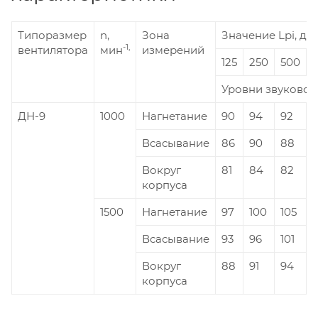
Типоразмер
n,
Зона
Значение Lpi, дБ 
-1,
вентилятора
мин
измерений
125
250
500
Уровни звуковой
ДН-9
1000
Нагнетание
90
94
92
Всасывание
86
90
88
Вокруг
81
84
82
корпуса
1500
Нагнетание
97
100
105
1
Всасывание
93
96
101
Вокруг
88
91
94
9
корпуса