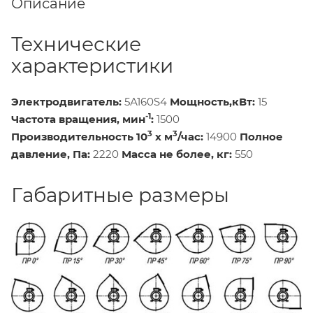
Описание
Технические
характеристики
Электродвигатель:
5А160S4
Мощность,кВт:
15
-1
Частота вращения, мин
:
1500
3
3
Производительность 10
х м
/час:
14900
Полное
давление, Па:
2220
Масса не более, кг:
550
Габаритные размеры