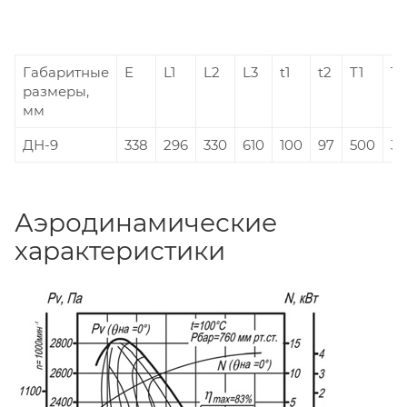
Габаритные
E
L1
L2
L3
t1
t2
T1
T2
размеры,
мм
ДН-9
338
296
330
610
100
97
500
3
Аэродинамические
характеристики