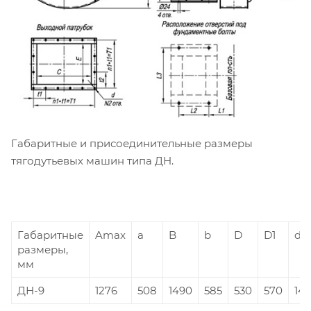
Габаритные и присоединительные размеры
тягодутьевых машин типа ДН.
Габаритные
Amax
a
B
b
D
D1
d
размеры,
мм
ДН-9
1276
508
1490
585
530
570
14