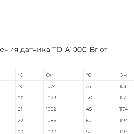
ния датчика TD-A1000-Br от
°С
Ом
°С
Ом
19
1074
35
1136
20
1078
40
1155
21
1082
45
1174
22
1086
50
1194
23
1090
55
1213