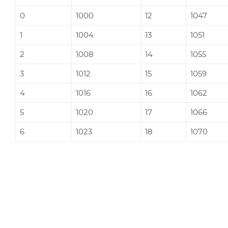
0
1000
12
1047
1
1004
13
1051
2
1008
14
1055
3
1012
15
1059
4
1016
16
1062
5
1020
17
1066
6
1023
18
1070