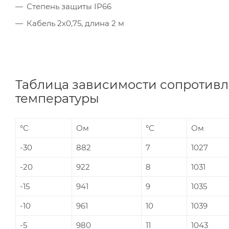
Степень защиты IP66
Кабель 2х0,75, длина 2 м
Таблица зависимости сопротивле
температуры
°С
Ом
°С
Ом
-30
882
7
1027
-20
922
8
1031
-15
941
9
1035
-10
961
10
1039
-5
980
11
1043