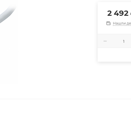
2 492
Нашли д