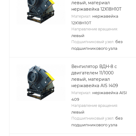
левый, материал
нержавейка 12Х18Н10Т
нержавейка
Материал:
12Х18Н10Т
Направление вращения:
левый
без
Подшипниковый узел:
подшипникового узла
Вентилятор ВДН-8 с
двигателем 11/1000
левый, материал
нержавейка AIS I409
нержавейка AISI
Материал:
409
Направление вращения:
левый
без
Подшипниковый узел:
подшипникового узла