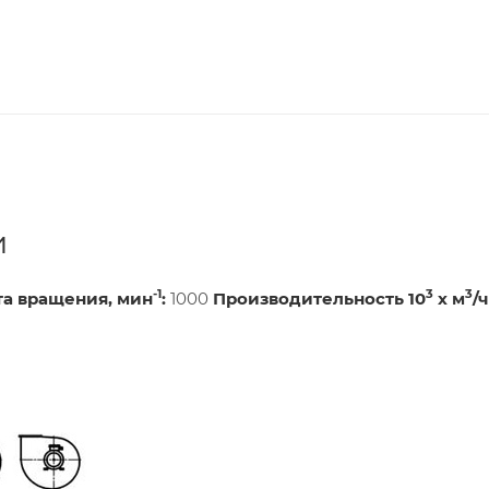
и
-1
3
3
та вращения, мин
:
1000
Производительность 10
х м
/ч