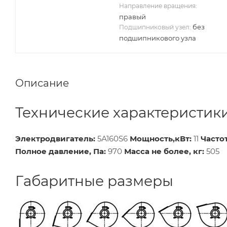
Направление вращения:
правый
без
Подшипниковый узел:
подшипникового узла
Описание
Технические характеристик
Электродвигатель:
5А160S6
Мощность,кВт:
11
Часто
Полное давление, Па:
970
Масса не более, кг:
505
Габаритные размеры