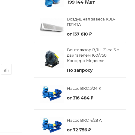
199 144
₽
/шт
Воздушная завеса КЭВ-
П5141А
от
137 610 ₽
Вентилятор ВДН-21 сх. 3 с
двигателем 160/750
Концерн Медведь
По запросу
Насос ВКС 5/24 К
от
316 484 ₽
Насос ВКС 4/28 А
от
72 756 ₽