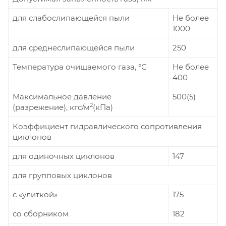
для слабослипающейся пыли
Не более
1000
для среднеслипающейся пыли
250
Температура очищаемого газа, °С
Не более
400
Максимальное давление
500(5)
2
(разрежение), кгс/м
(кПа)
Коэффициент гидравлического сопротивления
циклонов
для одиночных циклонов
147
для групповых циклонов
с «улиткой»
175
со сборником
182