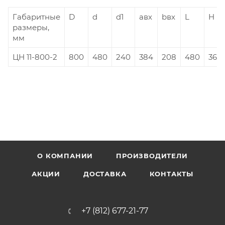
Габаритные
D
d
d1
aвх
bвх
L
H
размеры,
мм
ЦН 11-800-2
800
480
240
384
208
480
3615
О КОМПАНИИ
ПРОИЗВОДИТЕЛИ
АКЦИИ
ДОСТАВКА
КОНТАКТЫ
+7 (812) 677-21-77