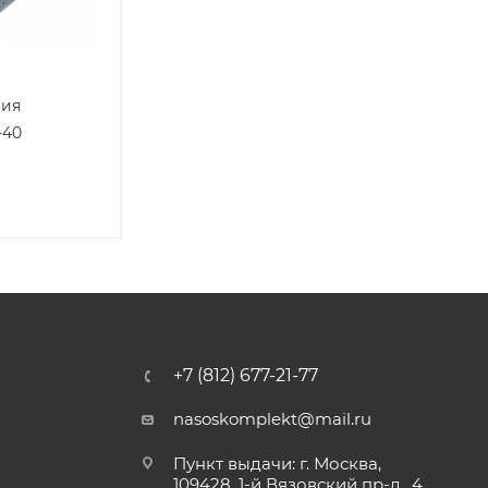
ния
-40
+7 (812) 677-21-77
nasoskomplekt@mail.ru
Пункт выдачи: г. Москва,
109428, 1-й Вязовский пр-д., 4