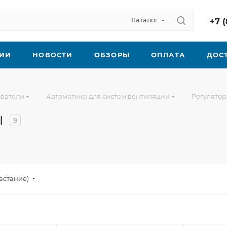
Каталог
+7 (
ИИ
НОВОСТИ
ОБЗОРЫ
ОПЛАТА
ДОС
—
—
ователи
Автоматика для систем вентиляции
Регулято
ы
9
астание)