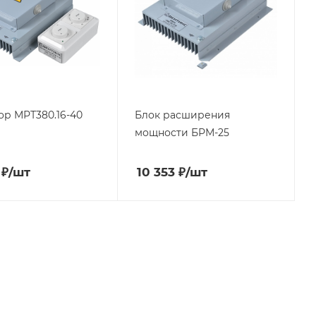
ор МРТ380.16-40
Блок расширения
мощности БРМ-25
₽
/шт
10 353
₽
/шт