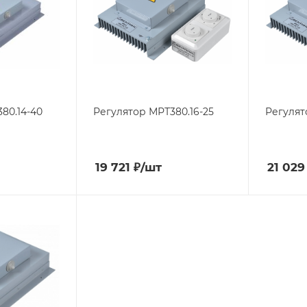
80.14-40
Регулятор МРТ380.16-25
Регулят
19 721
₽
/шт
21 029