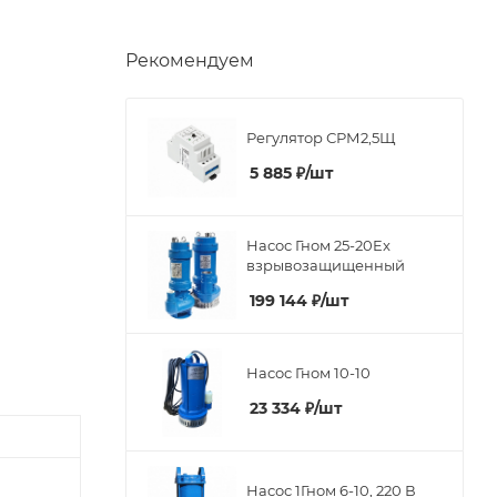
Рекомендуем
Регулятор СРМ2,5Щ
5 885
₽
/шт
Насос Гном 25-20Ex
взрывозащищенный
199 144
₽
/шт
Насос Гном 10-10
23 334
₽
/шт
Насос 1Гном 6-10, 220 В