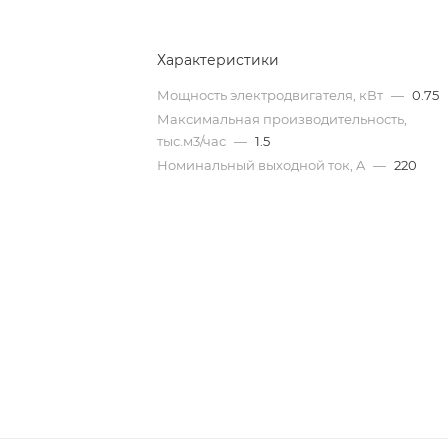
Характеристики
Мощность электродвигателя, кВт
—
0.75
Максимальная производительность,
тыс.м3/час
—
1.5
Номинальный выходной ток, A
—
220