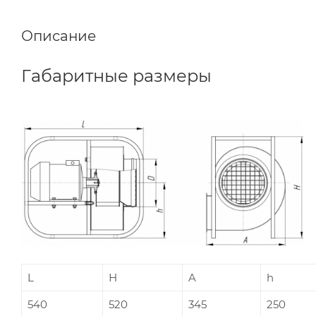
Описание
Габаритные размеры
L
Н
A
h
540
520
345
250